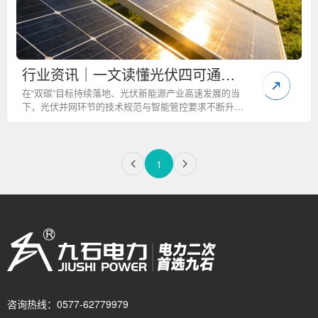
行业资讯｜一文读懂光伏四可通讯
箱，揭秘其爆红光伏行业的核心逻
在“双碳”目标持续落地、光伏新能源产业高速发展的当
下，光伏并网环节的技术规范与智能管控要求不断升
辑
级，一款名为光伏四可通讯箱的设备迅速席卷光伏行
业，成为集中式光伏电站、工商业分布式光伏、户用规
模化光伏项目的必备硬件，更是光伏项目合规并网、顺
利过审、稳定运维的核心关键。不少行业从业者、项目
1
投资方都在关注
咨询热线：
0577-62779979