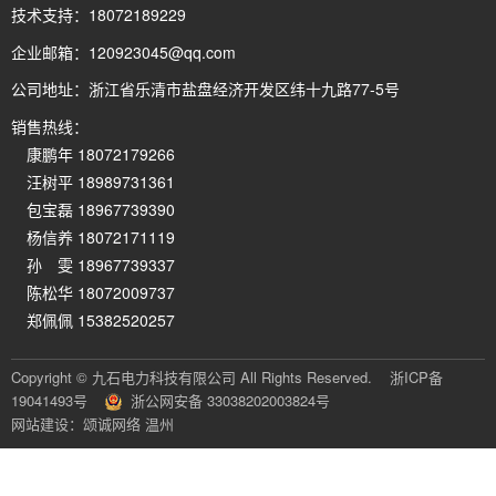
技术支持：
18072189229
企业邮箱：
120923045@qq.com
公司地址：
浙江省乐清市盐盘经济开发区纬十九路77-5号
销售热线：
康鹏年 18072179266
汪树平 18989731361
包宝磊 18967739390
杨信养 18072171119
孙 雯 18967739337
陈松华 18072009737
郑佩佩 15382520257
Copyright © 九石电力科技有限公司 All Rights Reserved.
浙ICP备
19041493号
浙公网安备 33038202003824号
网站建设：颂诚网络 温州