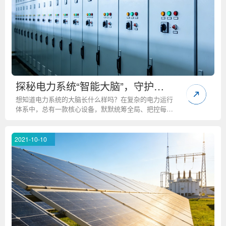
探秘电力系统“智能大脑”，守护电
网安全的硬核管家上线
想知道电力系统的大脑长什么样吗？在复杂的电力运行
体系中，总有一款核心设备，默默统筹全局、把控每一
处运行细节，筑牢全域供电安全防线，九石电力科技有
限公司带您一探究竟，解锁电力系统的核心“智慧中
枢”。作为微机综合保护测控装置专业生产厂家，九石
2021-10-10
电力深耕智能配电系统自动化领域多年，集研发、生
产、销售于一体，