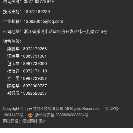
咨询热线：
0577-62779979
技术支持：
18072189229
企业邮箱：
120923045@qq.com
公司地址：
浙江省乐清市盐盘经济开发区纬十九路77-5号
销售热线：
康鹏年 18072179266
汪树平 18989731361
包宝磊 18967739390
杨信养 18072171119
孙 雯 18967739337
陈松华 18072009737
郑佩佩 15382520257
Copyright © 九石电力科技有限公司 All Rights Reserved.
浙ICP备
19041493号
浙公网安备 33038202003824号
网站建设：颂诚网络 温州