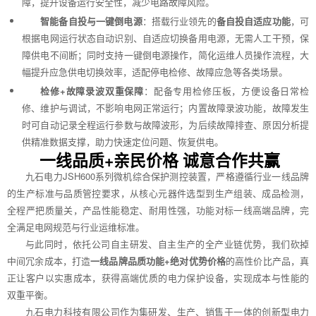
障，提升设备运行安全性，减少电路故障风险。
智能备自投与一键倒电源
：搭载行业领先的
备自投自适应功能
，可
根据电网运行状态自动识别、自适应切换备用电源，无需人工干预，保
障供电不间断；同时支持一键倒电源操作，简化运维人员操作流程，大
幅提升应急供电切换效率，适配停电检修、故障应急等各类场景。
检修+故障录波双重保障
：配备专用检修压板，方便设备日常检
修、维护与调试，不影响电网正常运行；内置故障录波功能，故障发生
时可自动记录全程运行参数与故障波形，为后续故障排查、原因分析提
供精准数据支撑，助力快速定位问题、恢复供电。
一线品质+亲民价格 诚意合作共赢
九石电力JSH600系列微机综合保护测控装置，严格遵循行业一线品牌
的生产标准与品质管控要求，从核心元器件选型到生产组装、成品检测，
全程严把质量关，产品性能稳定、耐用性强，功能对标一线高端品牌，完
全满足电网规范与行业运维标准。
与此同时，依托公司自主研发、自主生产的全产业链优势，我们砍掉
中间冗余成本，打造
一线品牌品质功能+绝对优势价格
的高性价比产品，真
正让客户以实惠成本，获得高端优质的电力保护设备，实现成本与性能的
双重平衡。
九石电力科技有限公司作为集研发、生产、销售于一体的创新型电力