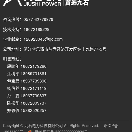
咨询热线：
0577-62779979
技术支持：
18072189229
企业邮箱：
120923045@qq.com
公司地址：
浙江省乐清市盐盘经济开发区纬十九路77-5号
销售热线：
康鹏年 18072179266
汪树平 18989731361
包宝磊 18967739390
杨信养 18072171119
孙 雯 18967739337
陈松华 18072009737
郑佩佩 15382520257
Copyright © 九石电力科技有限公司 All Rights Reserved.
浙ICP备
19041493号
浙公网安备 33038202003824号