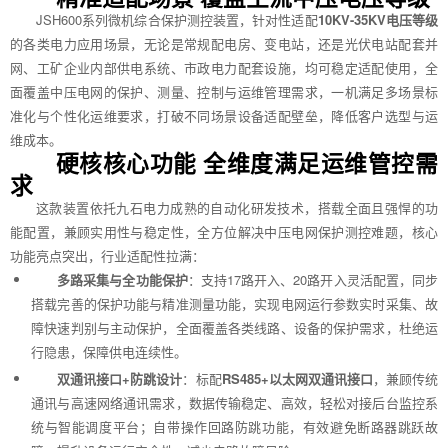
JSH600系列微机综合保护测控装置，针对性适配
10KV-35KV电压等级
的各类电力应用场景，无论是常规配电房、变电站，还是光伏电站配套并
网、工矿企业内部供电系统、市政电力配套设施，均可稳定适配使用，全
面覆盖中压电网的保护、测量、控制与运维管理需求，一机满足多场景标
准化与个性化运维要求，打破不同场景设备适配壁垒，降低客户选型与运
维成本。
硬核核心功能 全维度满足运维管控需
求
这款装置依托九石电力成熟的自动化研发技术，搭载全面且强悍的功
能配置，兼顾实用性与稳定性，全方位解决中压电网保护测控难题，核心
功能亮点突出，行业适配性拉满：
多路采集与全功能保护
：支持17路开入、20路开入灵活配置，同步
搭载完善的保护功能与精准测量功能，实现电网运行参数实时采集、故
障快速判别与主动保护，全面覆盖各类线路、设备的保护需求，杜绝运
行隐患，保障供电连续性。
双通讯接口+防跳设计
：标配
RS485+以太网双通讯接口
，兼顾传统
通讯与高速网络通讯需求，数据传输稳定、高效，轻松对接后台监控系
统与智能调度平台；自带操作回路防跳功能，有效避免断路器跳跃故