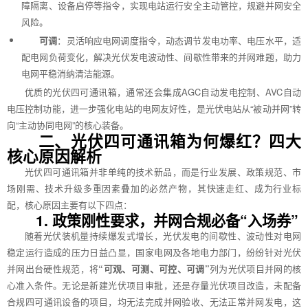
障隔离、设备启停等指令，实现电站运行安全主动管控，规避并网安全
风险。
可调
：灵活响应电网调度指令，动态调节发电功率、电压水平，适
配电网负荷变化，解决光伏发电波动性、间歇性带来的并网难题，助力
电网平稳消纳清洁能源。
优质的光伏四可通讯箱，通常还会集成AGC自动发电控制、AVC自动
电压控制功能，进一步强化电站的电网友好性，是光伏电站从“被动并网”转
向“主动协同电网”的核心装备。
二、光伏四可通讯箱为何爆红？四大
核心原因解析
光伏四可通讯箱并非单纯的技术新品，而是行业发展、政策规范、市
场刚需、技术升级多重因素叠加的必然产物，其快速走红、成为行业标
配，核心原因主要有以下四点：
1. 政策刚性要求，并网合规必备“入场券”
随着光伏装机量持续爆发式增长，光伏发电的间歇性、波动性对电网
稳定运行造成的压力日益凸显，国家电网及各地电力部门，纷纷针对光伏
并网出台硬性规范，将
“可观、可测、可控、可调”
列为光伏项目并网的核
心准入条件。无论是新建光伏项目审批，还是存量光伏项目改造，未配备
合规四可通讯设备的项目，均无法完成并网验收、无法正常并网发电，这