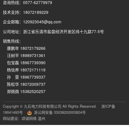
咨询热线：
0577-62779979
技术支持：
18072189229
企业邮箱：
120923045@qq.com
公司地址：
浙江省乐清市盐盘经济开发区纬十九路77-5号
销售热线：
康鹏年 18072179266
汪树平 18989731361
包宝磊 18967739390
杨信养 18072171119
孙 雯 18967739337
陈松华 18072009737
郑佩佩 15382520257
Copyright © 九石电力科技有限公司 All Rights Reserved.
浙ICP备
19041493号
浙公网安备 33038202003824号
网站建设：颂诚网络 温州