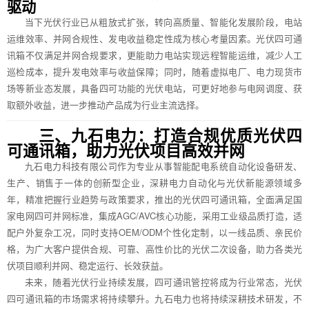
驱动
当下光伏行业已从粗放式扩张，转向高质量、智能化发展阶段，电站
运维效率、并网合规性、发电收益稳定性成为核心考量因素。光伏四可通
讯箱不仅满足并网合规要求，更能助力电站实现远程智能运维，减少人工
巡检成本，提升发电效率与收益保障；同时，随着虚拟电厂、电力现货市
场等新业态发展，具备四可功能的光伏电站，可更好地参与电网调度、获
取额外收益，进一步推动产品成为行业主流选择。
三、九石电力：打造合规优质光伏四
可通讯箱，助力光伏项目高效并网
九石电力科技有限公司作为专业从事智能配电系统自动化设备研发、
生产、销售于一体的创新型企业，深耕电力自动化与光伏新能源领域多
年，精准把握行业趋势与政策要求，推出的光伏四可通讯箱，全面满足国
家电网四可并网标准，集成AGC/AVC核心功能，采用工业级品质打造，适
配户外复杂工况，同时支持OEM/ODM个性化定制，以一线品质、亲民价
格，为广大客户提供合规、可靠、高性价比的光伏二次设备，助力各类光
伏项目顺利并网、稳定运行、长效获益。
未来，随着光伏行业持续发展，四可通讯管控将成为行业常态，光伏
四可通讯箱的市场需求将持续攀升。九石电力也将持续深耕技术研发，不