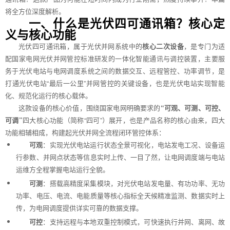
将全方位深度解析。
一、什么是光伏四可通讯箱？核心定
义与核心功能
光伏四可通讯箱，属于光伏并网系统中的
核心二次设备
，是专门为适
配国家电网光伏并网管控标准研发的一体化智能通讯与调控装置，主要服
务于光伏电站与电网调度系统之间的数据交互、远程管控、功率调节，是
打通光伏电站“最后一公里”并网管控的关键设备，也是光伏电站实现智能
化、规范化运行的核心载体。
这款设备的核心价值，围绕国家电网明确要求的
“可观、可测、可控、
可调”
四大核心功能（简称“四可”）展开，也是产品名称的核心由来，四大
功能相辅相成，构建起光伏并网全流程闭环管控体系：
可观
：实现光伏电站运行状态全景可视化，电站发电工况、设备运
行参数、并网点状态等信息实时上传、一目了然，让电网调度端与电站
运维方全程掌握电站运行全貌。
可测
：搭载高精度采集模块，对光伏电站发电量、有功功率、无功
功率、电压、电流、电能质量等核心指标全天候精准监测、数据实时上
传，为电网调度提供详实可靠的数据支撑。
可控
：支持远程与本地双重控制模式，可快速执行并网、离网、故