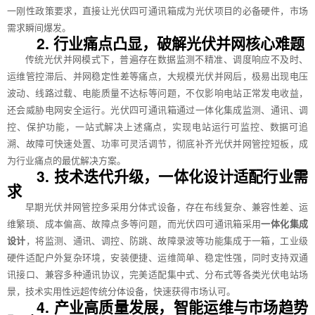
一刚性政策要求，直接让光伏四可通讯箱成为光伏项目的必备硬件，市场
需求瞬间爆发。
2. 行业痛点凸显，破解光伏并网核心难题
传统光伏并网模式下，普遍存在数据监测不精准、调度响应不及时、
运维管控滞后、并网稳定性差等痛点，大规模光伏并网后，极易出现电压
波动、线路过载、电能质量不达标等问题，不仅影响电站正常发电收益，
还会威胁电网安全运行。光伏四可通讯箱通过一体化集成监测、通讯、调
控、保护功能，一站式解决上述痛点，实现电站运行可监控、数据可追
溯、故障可快速处置、功率可灵活调节，彻底补齐光伏并网管控短板，成
为行业痛点的最优解决方案。
3. 技术迭代升级，一体化设计适配行业需
求
早期光伏并网管控多采用分体式设备，存在布线复杂、兼容性差、运
维繁琐、成本偏高、故障点多等问题，而光伏四可通讯箱采用
一体化集成
设计
，将监测、通讯、调控、防跳、故障录波等功能集成于一箱，工业级
硬件适配户外复杂环境，安装便捷、运维简单、稳定性强，同时支持双通
讯接口、兼容多种通讯协议，完美适配集中式、分布式等各类光伏电站场
景，技术实用性远超传统分体设备，快速获得市场认可。
4. 产业高质量发展，智能运维与市场趋势