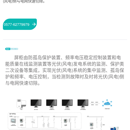
(风电)侧与电网快速切除。
0577-62779979
屏柜由防孤岛保护装置、频率电压稳定控制装置和电
能质量在线监测装置等光伏(风电)发电系统的监测、保护类
二次设备等集成，实现光伏(风电)系统的集中监测、孤岛保
护和频率、电压控制，当检测到故障时及时将光伏(风电)侧
与电网快速切除。