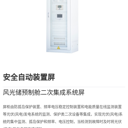
安全自动装置屏
风光储预制舱二次集成系统屏
屏柜由防孤岛保护装置、频率电压稳定控制装置和电能质量在线监测装置
等光伏(风电)发电系统的监测、保护类二次设备等集成，实现光伏(风电)系
统的集中监测、孤岛保护和频率、电压控制，当检测到故障时及时将光伏