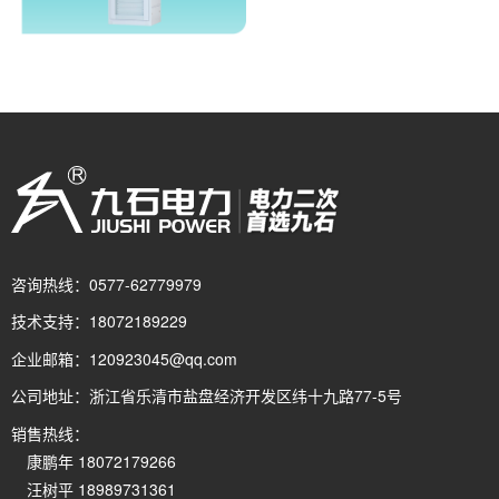
咨询热线：
0577-62779979
技术支持：
18072189229
企业邮箱：
120923045@qq.com
公司地址：
浙江省乐清市盐盘经济开发区纬十九路77-5号
销售热线：
康鹏年 18072179266
汪树平 18989731361