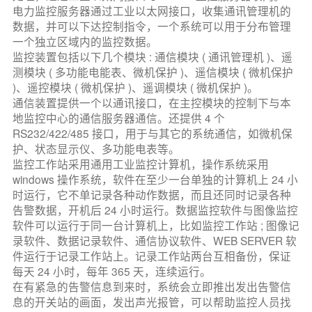
电力监控服务器通过工业以太网接口，收集通讯管理机的
可以工作。在任意的地点，任意的时间，只要能够接入互联网，拥有相应
数据，并可以下达控制指令，一个系统可以用于分布管理
的权限就可以监测开关站。而控制权只能在本地的监控中心，保证安全运
一个独立区域内的监控数据。
行。各种数据和运行日志被记录于标准的数据库中，支持现有的各种办公
监控装置包括以下几个模块 : 通信模块 ( 通讯管理机 )、遥
软件直接生成相应的报表。同时也给用户提供标准的开发接口，容易嵌入
测模块 ( 多功能电能表、微机保护 )、遥信模块 ( 微机保护
)、遥控模块 ( 微机保护 )、遥调模块 ( 微机保护 )。
到用户现有的 MIS 系统中，组成复杂应用。系统提供接口，可以与设备管
通信装置提供一个以通讯接口，在主控模块的控制下与本
理系统接口，为设备管理系统提供原始的设备运行数据。
地监控中心的通信服务器通信。还提供 4 个
RS232/422/485 接口，用于与其它的系统通信，如微机保
护、状态显示仪、多功能电表等。
监控工作站采用通用工业监控计算机，操作系统采用
windows 操作系统，软件在至少一台单独的计算机上 24 小
时运行，它不单记录各种动作数据，而且还同时记录各种
告警数据，开机后 24 小时运行。数据监控软件与图像监控
软件可以运行于同一台计算机上，比如监控工作站 ; 图像记
录软件、数据记录软件、通信协议软件、WEB SERVER 软
件运行于记录工作站上。记录工作站两台互相备份，保证
每天 24 小时，每年 365 天，连续运行。
在有紧急的告警信息到来时，系统会立即推出发出告警信
息的开关站的画面，发出声光报管，可以帮助监控人员找