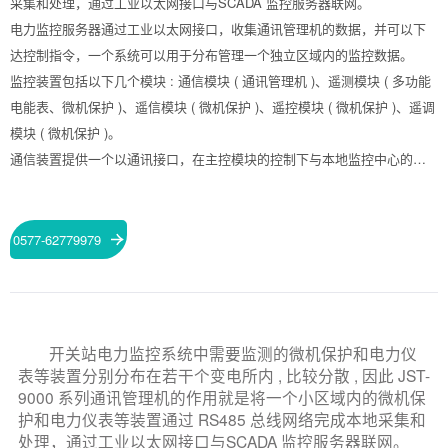
采集和处理，通过工业以太网接口与SCADA 监控服务器联网。
电力监控服务器通过工业以太网接口，收集通讯管理机的数据，并可以下
达控制指令，一个系统可以用于分布管理一个独立区域内的监控数据。
监控装置包括以下几个模块 : 通信模块 ( 通讯管理机 )、遥测模块 ( 多功能
电能表、微机保护 )、遥信模块 ( 微机保护 )、遥控模块 ( 微机保护 )、遥调
模块 ( 微机保护 )。
通信装置提供一个以通讯接口，在主控模块的控制下与本地监控中心的通
信服务器通信。还提供 4 个 RS232/422/485 接口，用于与其它的系统通
信，如微机保护、状态显示仪、多功能电表等。
监控工作站采用通用工业监控计算机，操作系统采用 windows 操作系统，
0577-62779979
软件在至少一台单独的计算机上 24 小时运行，它不单记录各种动作数据，
而且还同时记录各种告警数据，开机后 24 小时运行。数据监控软件与图像
监控软件可以运行于同一台计算机上，比如监控工作站 ; 图像记录软件、数
据记录软件、通信协议软件、WEB SERVER 软件运行于记录工作站上。
开关站电力监控系统中需要监测的微机保护和电力仪
记录工作站两台互相备份，保证每天 24 小时，每年 365 天，连续运行。
表等装置分别分布在若干个变电所内 , 比较分散 , 因此 JST-
在有紧急的告警信息到来时，系统会立即推出发出告警信息的开关站的画
9000 系列通讯管理机的作用就是将一个小区域内的微机保
护和电力仪表等装置通过 RS485 总线网络完成本地采集和
面，发出声光报管，可以帮助监控人员找出问题，及时处理。而且可以拨
处理，通过工业以太网接口与SCADA 监控服务器联网。
通当值人员的手机或者电话，通知当值人员。用户只要运行标准浏览器就